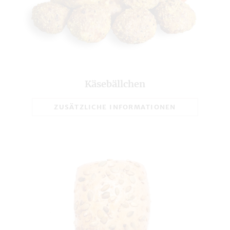
Eiweiß in g
11,5
Salz in g
0,60
Broteinheiten (BE)
3,29
Gesamtgewicht in g
85
Käsebällchen
ZUSÄTZLICHE INFORMATIONEN