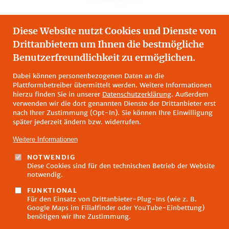
Diese Website nutzt Cookies und Dienste von
Drittanbietern um Ihnen die bestmögliche
Meenzer
Benutzerfreundlichkeit zu ermöglichen.
ZUSÄTZLICHE INFORMATIONEN
Dabei können personenbezogenen Daten an die
Plattformbetreiber übermittelt werden. Weitere Informationen
hierzu finden Sie in unserer
Datenschutzerklärung
. Außerdem
verwenden wir die dort genannten Dienste der Drittanbieter erst
nach Ihrer Zustimmung (Opt-In). Sie können Ihre Einwilligung
später jederzeit ändern bzw. widerrufen.
Weitere Informationen
NOTWENDIG
Diese Cookies sind für den technischen Betrieb der Website
Fußzeilenmenü
notwendig.
Impressum
Datenschutz
FUNKTIONAL
Kontakt
Für den Einsatz von Drittanbieter-Plug-Ins (wie z. B.
Google Maps im Filialfinder oder YouTube-Einbettung)
FAQ
benötigen wir Ihre Zustimmung.
Öffnungszeiten