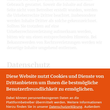
Gebrauch gestattet. Soweit die Inhalte auf dieser
Seite nicht vom Betreiber erstellt wurden, werden
die Urheberrechte Dritter beachtet. Insbesondere
werden Inhalte Dritter als solche gekennzeichnet.
Sollten Sie trotzdem auf eine
Urheberrechtsverletzung aufmerksam werden,
bitten wir um einen entsprechenden Hinweis. Bei
Bekanntwerden von Rechtsverletzungen werden wir
derartige Inhalte umgehend entfernen.
Datenschutz
Diese Website nutzt Cookies und Dienste von
Hier geht es zu unserer
Datenschutzerklärung
.
Drittanbietern um Ihnen die bestmögliche
Benutzerfreundlichkeit zu ermöglichen.
Quelle:
Disclaimer
von eRecht24, dem Portal zum
Dabei können personenbezogenen Daten an die
Internetrecht von
Rechtsanwalt
Sören Siebert.
Plattformbetreiber übermittelt werden. Weitere Informationen
hierzu finden Sie in unserer
Datenschutzerklärung
. Außerdem