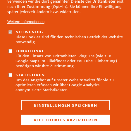
verwenden wir die dort genannten Dienste der Drittanbieter erst
nach Ihrer Zustimmung (Opt-In). Sie können Ihre Einwilligung
später jederzeit ändern bzw. widerrufen.
Weitere Informationen
NOTWENDIG
Diese Cookies sind für den technischen Betrieb der Website
Fußzeilenmenü
notwendig.
Impressum
Datenschutz
FUNKTIONAL
Kontakt
Für den Einsatz von Drittanbieter-Plug-Ins (wie z. B.
Google Maps im Filialfinder oder YouTube-Einbettung)
FAQ
benötigen wir Ihre Zustimmung.
Öffnungszeiten
E-Learning
STATISTIKEN
Um das Angebot auf unserer Website weiter für Sie zu
Hinweisgeberschutzgesetz
optimieren erfassen wir über Google Analytics
anonymisierte Statistikdaten.
EINSTELLUNGEN SPEICHERN
ALLE COOKIES AKZEPTIEREN
Zustimmu