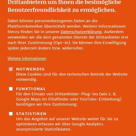
Drittanbietern um Ihnen die bestmögliche
Dinkelkorn
Benutzerfreundlichkeit zu ermöglichen.
ZUSÄTZLICHE INFORMATIONEN
Dabei können personenbezogenen Daten an die
Plattformbetreiber übermittelt werden. Weitere Informationen
hierzu finden Sie in unserer
Datenschutzerklärung
. Außerdem
verwenden wir die dort genannten Dienste der Drittanbieter erst
nach Ihrer Zustimmung (Opt-In). Sie können Ihre Einwilligung
später jederzeit ändern bzw. widerrufen.
Weitere Informationen
NOTWENDIG
Diese Cookies sind für den technischen Betrieb der Website
Fußzeilenmenü
notwendig.
Impressum
Datenschutz
FUNKTIONAL
Kontakt
Für den Einsatz von Drittanbieter-Plug-Ins (wie z. B.
Google Maps im Filialfinder oder YouTube-Einbettung)
FAQ
benötigen wir Ihre Zustimmung.
Öffnungszeiten
E-Learning
STATISTIKEN
Um das Angebot auf unserer Website weiter für Sie zu
Hinweisgeberschutzgesetz
optimieren erfassen wir über Google Analytics
anonymisierte Statistikdaten.