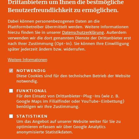
Drittanbietern um Ihnen die bestmögliche
Schokobrötchen
Benutzerfreundlichkeit zu ermöglichen.
ZUSÄTZLICHE INFORMATIONEN
Dabei können personenbezogenen Daten an die
Plattformbetreiber übermittelt werden. Weitere Informationen
hierzu finden Sie in unserer
Datenschutzerklärung
. Außerdem
verwenden wir die dort genannten Dienste der Drittanbieter erst
nach Ihrer Zustimmung (Opt-In). Sie können Ihre Einwilligung
später jederzeit ändern bzw. widerrufen.
Weitere Informationen
NOTWENDIG
Diese Cookies sind für den technischen Betrieb der Website
Fußzeilenmenü
notwendig.
Impressum
Datenschutz
FUNKTIONAL
Kontakt
Für den Einsatz von Drittanbieter-Plug-Ins (wie z. B.
Google Maps im Filialfinder oder YouTube-Einbettung)
FAQ
benötigen wir Ihre Zustimmung.
Öffnungszeiten
E-Learning
STATISTIKEN
Um das Angebot auf unserer Website weiter für Sie zu
Hinweisgeberschutzgesetz
optimieren erfassen wir über Google Analytics
anonymisierte Statistikdaten.