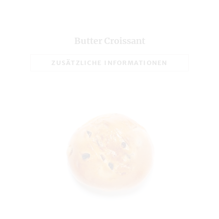
Salz in g
0,78
Broteinheiten (BE)
3,2
Butter Croissant
Gesamtgewicht in g
85
ZUSÄTZLICHE INFORMATIONEN