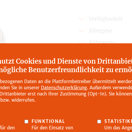
Verfügbarkeit
Allergene
täglich
Nährwerte
Ei
Zusätzliche Info
Erdnuss
nutzt Cookies und Dienste von Drittanbi
Glutenhaltiges Getre
Nährwerte
mögliche Benutzerfreundlichkeit zu ermö
Haselnuss
enthält Hefe
Energie in kJ
Milch/Lactose
ezogenen Daten an die Plattformbetreiber übermittelt werden
inden Sie in unserer
Datenschutzerklärung
. Außerdem verwenden
Schalenfrüchte
Energie in kcal
Drittanbieter erst nach Ihrer Zustimmung (Opt-In). Sie können 
Sojabohnen
 bzw. widerrufen.
Fett in g
Weizen
davon gesättigte Fet
FUNKTIONAL
STATISTIK
Kohlenhydrate in g
für den
Für den Einsatz von
Um das Ange