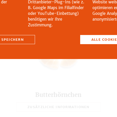
Ähnliche Produkte
davon Zucker in g
 der
Drittanbieter-Plug-Ins (wie z.
Website weite
B. Google Maps im Filialfinder
optimieren e
Ballaststoffe in g
oder YouTube-Einbettung)
Google Analy
benötigen wir Ihre
anonymisierte
Eiweiß in g
Zustimmung.
Salz in g
 SPEICHERN
ALLE COOKI
Broteinheiten (BE)
Gesamtgewicht in g
Butterhörnchen
ZUSÄTZLICHE INFORMATIONEN