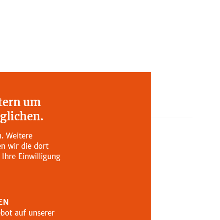
rmationen
etern um
ide
pro 100 g
glichen.
2485
. Weitere
 wir die dort
594
Ihre Einwilligung
44,8
tsäuren in g
38,7
EN
42,4
bot auf unserer