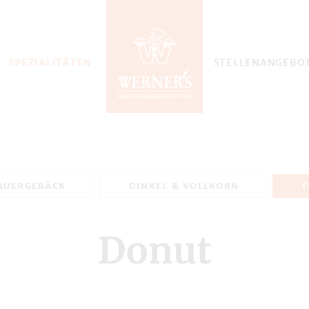
SPEZIALITÄTEN
STELLENANGEBO
AUERGEBÄCK
DINKEL & VOLLKORN
F
Donut