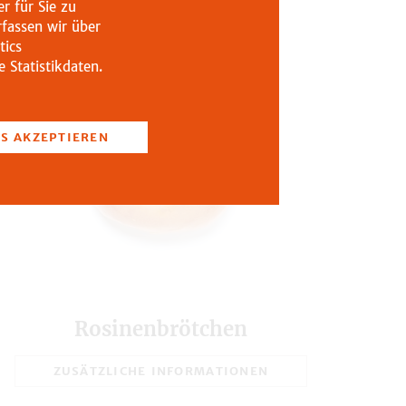
37,1
r für Sie zu
rfassen wir über
5,2
tics
 Statistikdaten.
3,7
0,16
Zustimmung zurückziehen
ES AKZEPTIEREN
3,53
70
Rosinenbrötchen
ZUSÄTZLICHE INFORMATIONEN