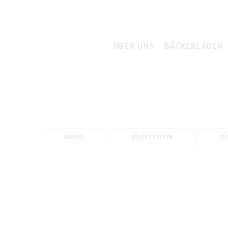
Direkt
zum
Inhalt
HAUPTNAVIGATION
ÜBER UNS
BÄCKERLÄDEN
BROT
BRÖTCHEN
D