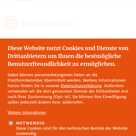
Diese Liste ausdrucken
Bitte beachten Sie: Da wir ein
Diese Website nutzt Cookies und Dienste von
handwerklicher Betrieb sind, können wir
Drittanbietern um Ihnen die bestmögliche
trotz größter Sorgfalt nicht garantieren, dass
Benutzerfreundlichkeit zu ermöglichen.
unsere Erzeugnisse völlig frei von weiteren
Allergenrückständen sind.
Dabei können personenbezogenen Daten an die
Plattformbetreiber übermittelt werden. Weitere Informationen
hierzu finden Sie in unserer
Datenschutzerklärung
. Außerdem
verwenden wir die dort genannten Dienste der Drittanbieter erst
nach Ihrer Zustimmung (Opt-In). Sie können Ihre Einwilligung
später jederzeit ändern bzw. widerrufen.
Weitere Informationen
NOTWENDIG
Diese Cookies sind für den technischen Betrieb der Website
Fußzeilenmenü
notwendig.
Impressum