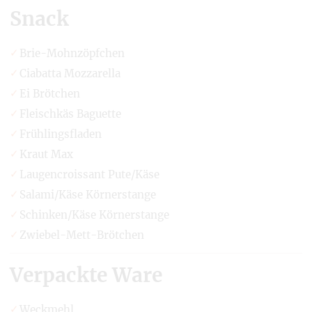
Snack
Brie-Mohnzöpfchen
Ciabatta Mozzarella
Ei Brötchen
Fleischkäs Baguette
Frühlingsfladen
Kraut Max
Laugencroissant Pute/Käse
Salami/Käse Körnerstange
Schinken/Käse Körnerstange
Zwiebel-Mett-Brötchen
Verpackte Ware
Weckmehl